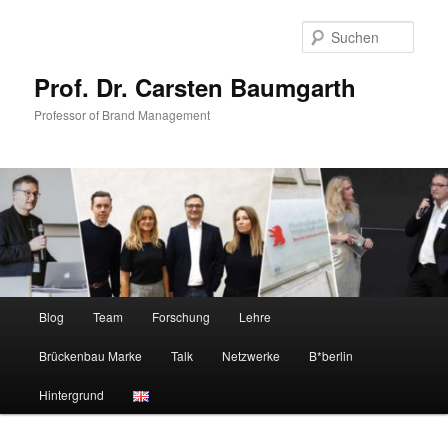
Zum
primären
Such
Inhalt
springen
Prof. Dr. Carsten Baumgarth
Professor of Brand Management
Hauptmenü
Blog
Team
Forschung
Lehre
Brückenbau Marke
Talk
Netzwerke
B*berlin
Hintergrund