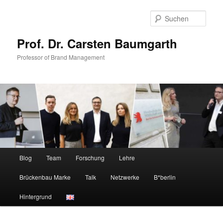
Zum
primären
Such
Inhalt
springen
Prof. Dr. Carsten Baumgarth
Professor of Brand Management
Hauptmenü
Blog
Team
Forschung
Lehre
Brückenbau Marke
Talk
Netzwerke
B*berlin
Hintergrund