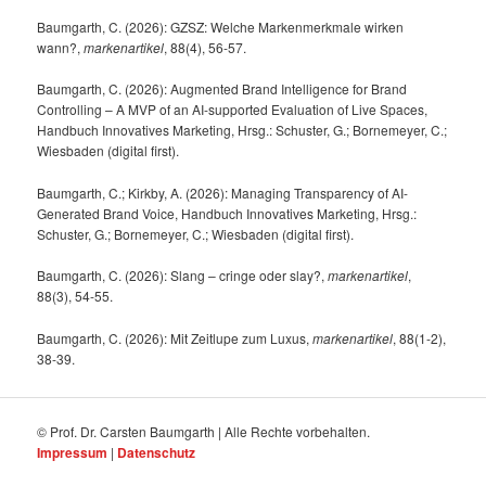
Baumgarth, C. (2026): GZSZ: Welche Markenmerkmale wirken
wann?,
markenartikel
, 88(4), 56-57.
Baumgarth, C. (2026): Augmented Brand Intelligence for Brand
Controlling – A MVP of an AI-supported Evaluation of Live Spaces,
Handbuch Innovatives Marketing, Hrsg.: Schuster, G.; Bornemeyer, C.;
Wiesbaden (digital first).
Baumgarth, C.; Kirkby, A. (2026): Managing Transparency of AI-
Generated Brand Voice, Handbuch Innovatives Marketing, Hrsg.:
Schuster, G.; Bornemeyer, C.; Wiesbaden (digital first).
Baumgarth, C. (2026): Slang – cringe oder slay?,
markenartikel
,
88(3), 54-55.
Baumgarth, C. (2026): Mit Zeitlupe zum Luxus,
markenartikel
, 88(1-2),
38-39.
© Prof. Dr. Carsten Baumgarth | Alle Rechte vorbehalten.
Impressum
|
Datenschutz