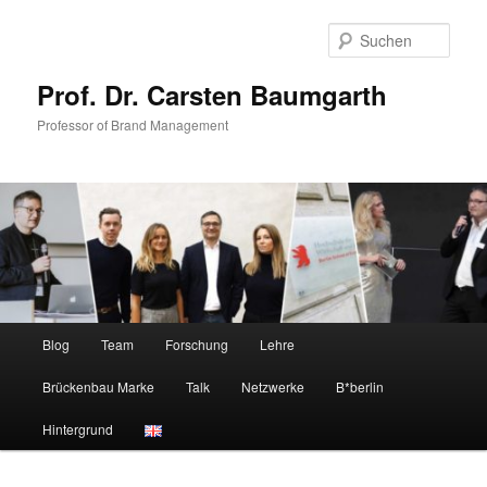
Zum
Zum
primären
sekundären
Such
Inhalt
Inhalt
springen
springen
Prof. Dr. Carsten Baumgarth
Professor of Brand Management
Hauptmenü
Blog
Team
Forschung
Lehre
Brückenbau Marke
Talk
Netzwerke
B*berlin
Hintergrund