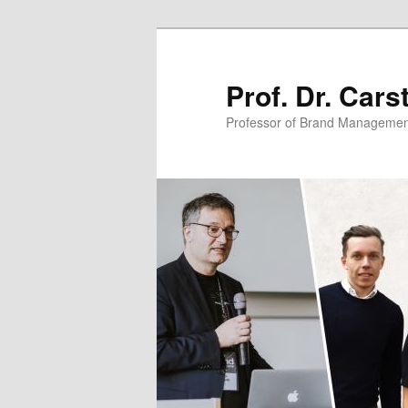
Zum
primären
Inhalt
Prof. Dr. Car
springen
Professor of Brand Managemen