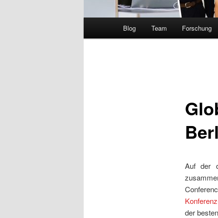
Hauptmenü
Blog
Team
Forschung
Glo
Berl
Auf der 
zusammen
Conferenc
Konferen
der besten