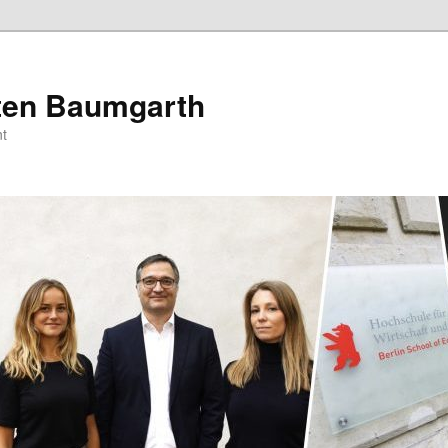
sten Baumgarth
t