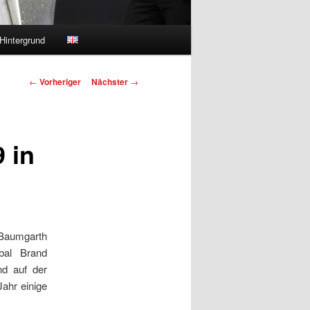
Hintergrund
Beitragsnavigation
←
Vorheriger
Nächster
→
 in
Baumgarth
bal Brand
nd auf der
Jahr einige