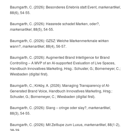
Baumgarth, C. (2026): Besonderes Erlebnis statt Event,
markenartikel
,
88(6), 54-55.
Baumgarth, C. (2026): Hassrede schadet Marken, oder?,
markenartikel
, 88(5), 54-55.
Baumgarth, C. (2026): GZSZ: Welche Markenmerkmale wirken
wann?,
markenartikel
, 88(4), 56-57.
Baumgarth, C. (2026): Augmented Brand Intelligence for Brand
Controlling – A MVP of an AI-supported Evaluation of Live Spaces,
Handbuch Innovatives Marketing, Hrsg.: Schuster, G.; Bornemeyer, C.;
Wiesbaden (digital first).
Baumgarth, C.; Kirkby, A. (2026): Managing Transparency of AI-
Generated Brand Voice, Handbuch Innovatives Marketing, Hrsg.:
Schuster, G.; Bornemeyer, C.; Wiesbaden (digital first).
Baumgarth, C. (2026): Slang – cringe oder slay?,
markenartikel
,
88(3), 54-55.
Baumgarth, C. (2026): Mit Zeitlupe zum Luxus,
markenartikel
, 88(1-2),
38-39.