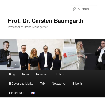
Zum
Zum
primären
sekundären
Such
Inhalt
Inhalt
springen
springen
Prof. Dr. Carsten Baumgarth
Professor of Brand Management
Hauptmenü
Blog
Team
Forschung
Lehre
Brückenbau Marke
Talk
Netzwerke
B*berlin
Hintergrund