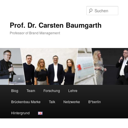
Zum
primären
Such
Inhalt
springen
Prof. Dr. Carsten Baumgarth
Professor of Brand Management
Hauptmenü
Blog
Team
Forschung
Lehre
Brückenbau Marke
Talk
Netzwerke
B*berlin
Hintergrund