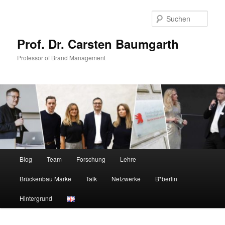
Zum
primären
Such
Inhalt
springen
Prof. Dr. Carsten Baumgarth
Professor of Brand Management
Hauptmenü
Blog
Team
Forschung
Lehre
Brückenbau Marke
Talk
Netzwerke
B*berlin
Hintergrund