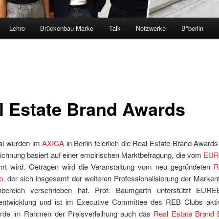
Lehre
Brückenbau Marke
Talk
Netzwerke
B*berlin
l Estate Brand Awards
ai wurden im
AXICA
in Berlin feierlich die Real Estate Brand Award
ichnung basiert auf einer empirischen Marktbefragung, die vom
EURE
hrt wird. Getragen wird die Veranstaltung vom neu gegründeten
R
b,
der sich insgesamt der weiteren Professionalisierung der Marken
enbereich verschrieben hat. Prof. Baumgarth unterstützt EURE
ntwicklung und ist im Executive Committee des REB Clubs akti
rde im Rahmen der Preisverleihung auch das
Real Estate Brand