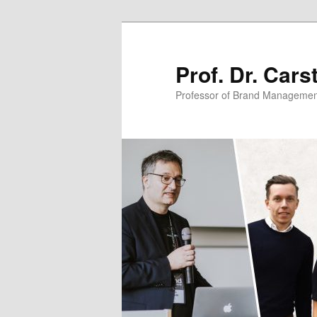
Zum
primären
Inhalt
Prof. Dr. Car
springen
Professor of Brand Managemen