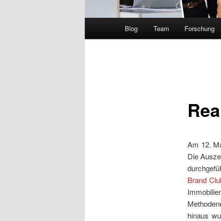
Hauptmenü
Blog
Team
Forschung
Rea
Am 12. M
Die Ausze
durchgefü
Brand Clu
Immobili
Methodene
hinaus wu