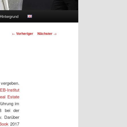
Hintergrund
Beitragsnavigation
←
Vorheriger
Nächster
→
s vergeben.
B-Institut
eal Estate
führung im
B bei der
v. Darüber
 Book
2017