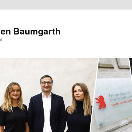
sten Baumgarth
t