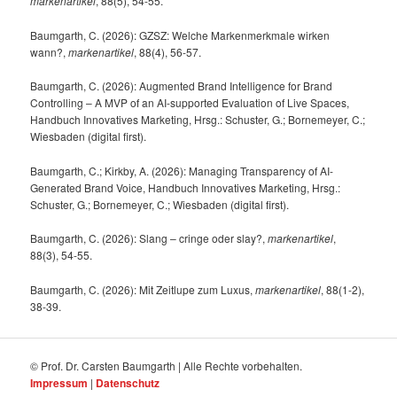
markenartikel
, 88(5), 54-55.
Baumgarth, C. (2026): GZSZ: Welche Markenmerkmale wirken
wann?,
markenartikel
, 88(4), 56-57.
Baumgarth, C. (2026): Augmented Brand Intelligence for Brand
Controlling – A MVP of an AI-supported Evaluation of Live Spaces,
Handbuch Innovatives Marketing, Hrsg.: Schuster, G.; Bornemeyer, C.;
Wiesbaden (digital first).
Baumgarth, C.; Kirkby, A. (2026): Managing Transparency of AI-
Generated Brand Voice, Handbuch Innovatives Marketing, Hrsg.:
Schuster, G.; Bornemeyer, C.; Wiesbaden (digital first).
Baumgarth, C. (2026): Slang – cringe oder slay?,
markenartikel
,
88(3), 54-55.
Baumgarth, C. (2026): Mit Zeitlupe zum Luxus,
markenartikel
, 88(1-2),
38-39.
© Prof. Dr. Carsten Baumgarth | Alle Rechte vorbehalten.
Impressum
|
Datenschutz