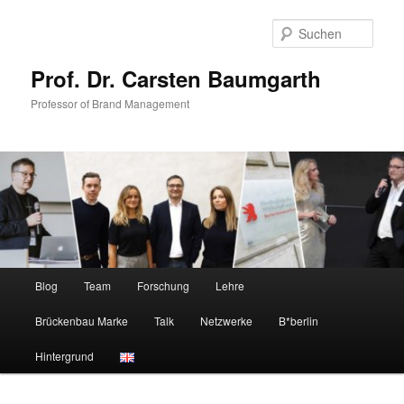
Zum
Zum
primären
sekundären
Such
Inhalt
Inhalt
springen
springen
Prof. Dr. Carsten Baumgarth
Professor of Brand Management
Hauptmenü
Blog
Team
Forschung
Lehre
Brückenbau Marke
Talk
Netzwerke
B*berlin
Hintergrund