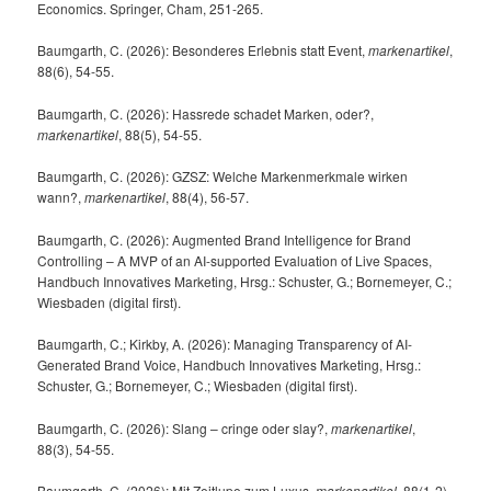
Economics. Springer, Cham, 251-265.
Baumgarth, C. (2026): Besonderes Erlebnis statt Event,
markenartikel
,
88(6), 54-55.
Baumgarth, C. (2026): Hassrede schadet Marken, oder?,
markenartikel
, 88(5), 54-55.
Baumgarth, C. (2026): GZSZ: Welche Markenmerkmale wirken
wann?,
markenartikel
, 88(4), 56-57.
Baumgarth, C. (2026): Augmented Brand Intelligence for Brand
Controlling – A MVP of an AI-supported Evaluation of Live Spaces,
Handbuch Innovatives Marketing, Hrsg.: Schuster, G.; Bornemeyer, C.;
Wiesbaden (digital first).
Baumgarth, C.; Kirkby, A. (2026): Managing Transparency of AI-
Generated Brand Voice, Handbuch Innovatives Marketing, Hrsg.:
Schuster, G.; Bornemeyer, C.; Wiesbaden (digital first).
Baumgarth, C. (2026): Slang – cringe oder slay?,
markenartikel
,
88(3), 54-55.
Baumgarth, C. (2026): Mit Zeitlupe zum Luxus,
markenartikel
, 88(1-2),