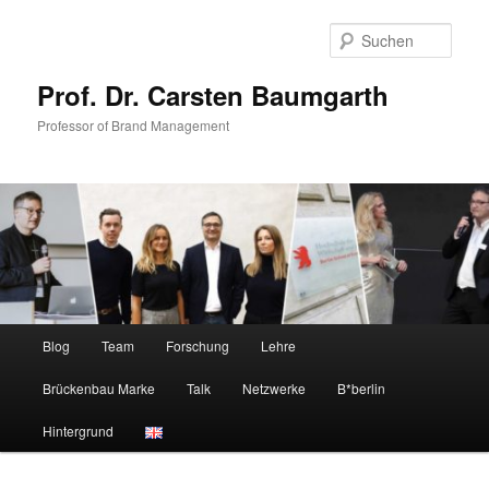
Zum
Zum
primären
sekundären
Such
Inhalt
Inhalt
springen
springen
Prof. Dr. Carsten Baumgarth
Professor of Brand Management
Hauptmenü
Blog
Team
Forschung
Lehre
Brückenbau Marke
Talk
Netzwerke
B*berlin
Hintergrund