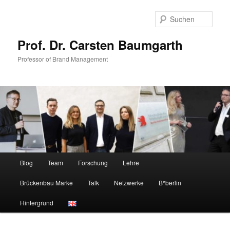
Zum
Zum
primären
sekundären
Such
Inhalt
Inhalt
springen
springen
Prof. Dr. Carsten Baumgarth
Professor of Brand Management
Hauptmenü
Blog
Team
Forschung
Lehre
Brückenbau Marke
Talk
Netzwerke
B*berlin
Hintergrund