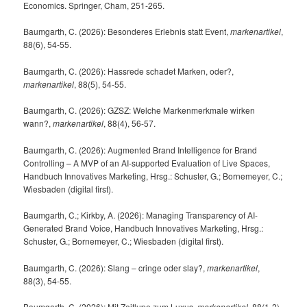
Economics. Springer, Cham, 251-265.
Baumgarth, C. (2026): Besonderes Erlebnis statt Event,
markenartikel
,
88(6), 54-55.
Baumgarth, C. (2026): Hassrede schadet Marken, oder?,
markenartikel
, 88(5), 54-55.
Baumgarth, C. (2026): GZSZ: Welche Markenmerkmale wirken
wann?,
markenartikel
, 88(4), 56-57.
Baumgarth, C. (2026): Augmented Brand Intelligence for Brand
Controlling – A MVP of an AI-supported Evaluation of Live Spaces,
Handbuch Innovatives Marketing, Hrsg.: Schuster, G.; Bornemeyer, C.;
Wiesbaden (digital first).
Baumgarth, C.; Kirkby, A. (2026): Managing Transparency of AI-
Generated Brand Voice, Handbuch Innovatives Marketing, Hrsg.:
Schuster, G.; Bornemeyer, C.; Wiesbaden (digital first).
Baumgarth, C. (2026): Slang – cringe oder slay?,
markenartikel
,
88(3), 54-55.
Baumgarth, C. (2026): Mit Zeitlupe zum Luxus,
markenartikel
, 88(1-2),