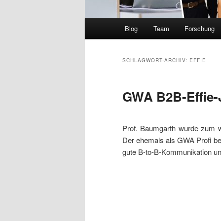
Hauptmenü
Blog
Team
Forschung
SCHLAGWORT-ARCHIV:
EFFIE
GWA B2B-Effie-
Prof. Baumgarth wurde zum w
Der ehemals als GWA Profi bek
gute B-to-B-Kommunikation un