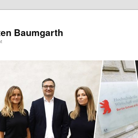
sten Baumgarth
t