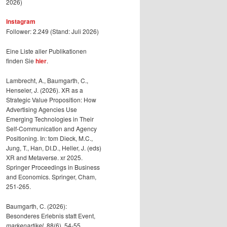
2026)
Instagram
Follower: 2.249 (Stand: Juli 2026)
Eine Liste aller Publikationen
finden Sie
hier
.
Lambrecht, A., Baumgarth, C.,
Henseler, J. (2026). XR as a
Strategic Value Proposition: How
Advertising Agencies Use
Emerging Technologies in Their
Self-Communication and Agency
Positioning. In: tom Dieck, M.C.,
Jung, T., Han, DI.D., Heller, J. (eds)
XR and Metaverse. xr 2025.
Springer Proceedings in Business
and Economics. Springer, Cham,
251-265.
Baumgarth, C. (2026):
Besonderes Erlebnis statt Event,
markenartikel
, 88(6), 54-55.