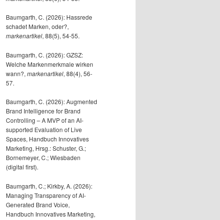
Baumgarth, C. (2026): Hassrede
schadet Marken, oder?,
markenartikel
, 88(5), 54-55.
Baumgarth, C. (2026): GZSZ:
Welche Markenmerkmale wirken
wann?,
markenartikel
, 88(4), 56-
57.
Baumgarth, C. (2026): Augmented
Brand Intelligence for Brand
Controlling – A MVP of an AI-
supported Evaluation of Live
Spaces, Handbuch Innovatives
Marketing, Hrsg.: Schuster, G.;
Bornemeyer, C.; Wiesbaden
(digital first).
Baumgarth, C.; Kirkby, A. (2026):
Managing Transparency of AI-
Generated Brand Voice,
Handbuch Innovatives Marketing,