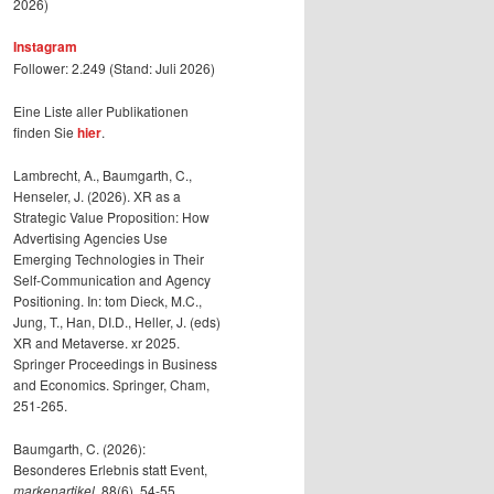
2026)
Instagram
Follower: 2.249 (Stand: Juli 2026)
Eine Liste aller Publikationen
finden Sie
hier
.
Lambrecht, A., Baumgarth, C.,
Henseler, J. (2026). XR as a
Strategic Value Proposition: How
Advertising Agencies Use
Emerging Technologies in Their
Self-Communication and Agency
Positioning. In: tom Dieck, M.C.,
Jung, T., Han, DI.D., Heller, J. (eds)
XR and Metaverse. xr 2025.
Springer Proceedings in Business
and Economics. Springer, Cham,
251-265.
Baumgarth, C. (2026):
Besonderes Erlebnis statt Event,
markenartikel
, 88(6), 54-55.