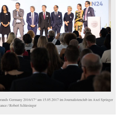
rands Germany 2016/17“ am 15.05.2017 im Journalistenclub im Axel Springer
liance / Robert Schlesinger