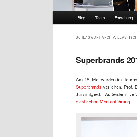
Hauptmenü
Blog
Team
Forschung
SCHLAGWORT-ARCHIV:
ELASTISC
Superbrands 20
Am 15. Mai wurden im Journal
Superbrands
verliehen. Prof.
Jurymitglied. Außerdem ver
elastischen Markenführung
.