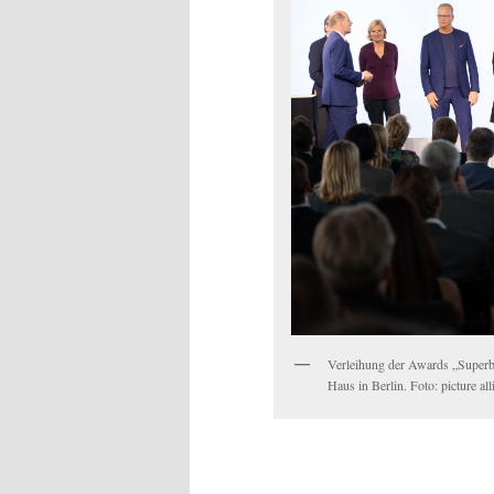
Verleihung der Awards „Superb
Haus in Berlin. Foto: picture al