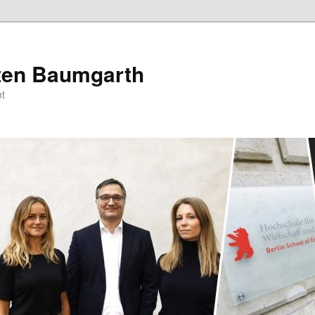
sten Baumgarth
t