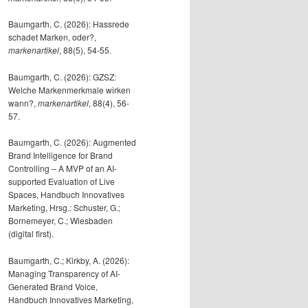
Baumgarth, C. (2026): Hassrede
schadet Marken, oder?,
markenartikel
, 88(5), 54-55.
Baumgarth, C. (2026): GZSZ:
Welche Markenmerkmale wirken
wann?,
markenartikel
, 88(4), 56-
57.
Baumgarth, C. (2026): Augmented
Brand Intelligence for Brand
Controlling – A MVP of an AI-
supported Evaluation of Live
Spaces, Handbuch Innovatives
Marketing, Hrsg.: Schuster, G.;
Bornemeyer, C.; Wiesbaden
(digital first).
Baumgarth, C.; Kirkby, A. (2026):
Managing Transparency of AI-
Generated Brand Voice,
Handbuch Innovatives Marketing,