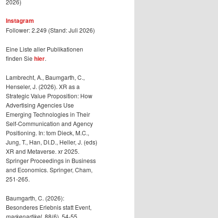
2026)
Instagram
Follower: 2.249 (Stand: Juli 2026)
Eine Liste aller Publikationen
finden Sie
hier
.
Lambrecht, A., Baumgarth, C.,
Henseler, J. (2026). XR as a
Strategic Value Proposition: How
Advertising Agencies Use
Emerging Technologies in Their
Self-Communication and Agency
Positioning. In: tom Dieck, M.C.,
Jung, T., Han, DI.D., Heller, J. (eds)
XR and Metaverse. xr 2025.
Springer Proceedings in Business
and Economics. Springer, Cham,
251-265.
Baumgarth, C. (2026):
Besonderes Erlebnis statt Event,
markenartikel
, 88(6), 54-55.