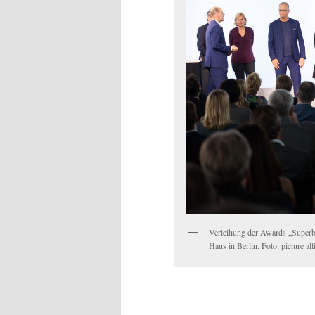
Verleihung der Awards „Superb
Haus in Berlin. Foto: picture al