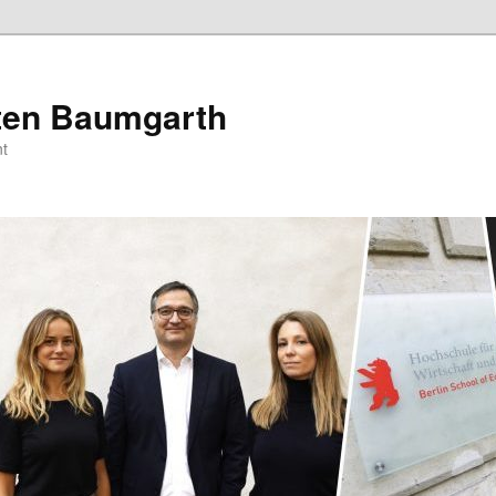
sten Baumgarth
t