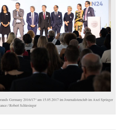
rands Germany 2016/17“ am 15.05.2017 im Journalistenclub im Axel Springer
liance / Robert Schlesinger