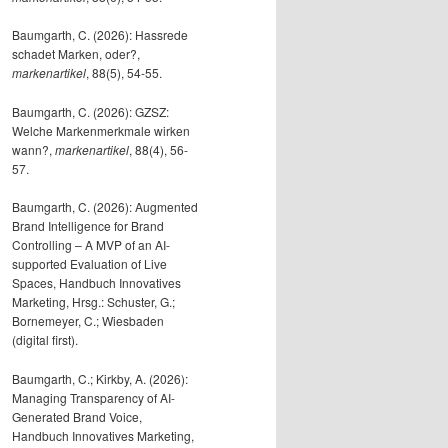
Baumgarth, C. (2026): Hassrede
schadet Marken, oder?,
markenartikel
, 88(5), 54-55.
Baumgarth, C. (2026): GZSZ:
Welche Markenmerkmale wirken
wann?,
markenartikel
, 88(4), 56-
57.
Baumgarth, C. (2026): Augmented
Brand Intelligence for Brand
Controlling – A MVP of an AI-
supported Evaluation of Live
Spaces, Handbuch Innovatives
Marketing, Hrsg.: Schuster, G.;
Bornemeyer, C.; Wiesbaden
(digital first).
Baumgarth, C.; Kirkby, A. (2026):
Managing Transparency of AI-
Generated Brand Voice,
Handbuch Innovatives Marketing,