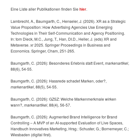
Eine Liste aller Publikationen finden Sie
hier
.
Lambrecht, A., Baumgarth, C., Henseler, J. (2026). XR as a Strategic
Value Proposition: How Advertising Agencies Use Emerging
Technologies in Their Self-Communication and Agency Positioning.
In: tom Dieck, M.C., Jung, T., Han, DI.D., Heller, J. (eds) XR and
Metaverse. xr 2025. Springer Proceedings in Business and
Economics. Springer, Cham, 251-265.
Baumgarth, C. (2026): Besonderes Erlebnis statt Event,
markenartikel
,
88(6), 54-55.
Baumgarth, C. (2026): Hassrede schadet Marken, oder?,
markenartikel
, 88(5), 54-55.
Baumgarth, C. (2026): GZSZ: Welche Markenmerkmale wirken
wann?,
markenartikel
, 88(4), 56-57.
Baumgarth, C. (2026): Augmented Brand Intelligence for Brand
Controlling – A MVP of an AI-supported Evaluation of Live Spaces,
Handbuch Innovatives Marketing, Hrsg.: Schuster, G.; Bornemeyer, C.;
Wiesbaden (digital first).