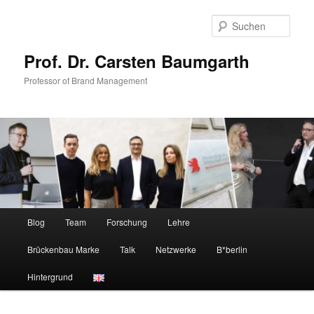
Zum
Zum
primären
sekundären
Such
Inhalt
Inhalt
springen
springen
Prof. Dr. Carsten Baumgarth
Professor of Brand Management
Hauptmenü
Blog
Team
Forschung
Lehre
Brückenbau Marke
Talk
Netzwerke
B*berlin
Hintergrund