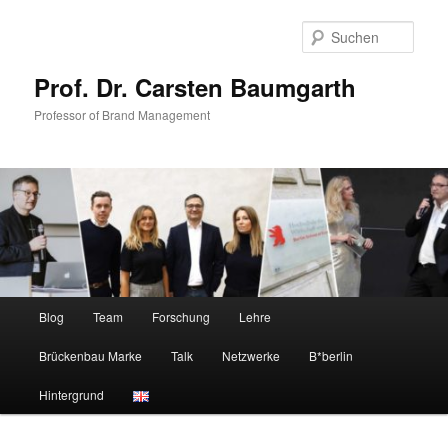
Zum
Zum
primären
sekundären
Such
Inhalt
Inhalt
springen
springen
Prof. Dr. Carsten Baumgarth
Professor of Brand Management
Hauptmenü
Blog
Team
Forschung
Lehre
Brückenbau Marke
Talk
Netzwerke
B*berlin
Hintergrund