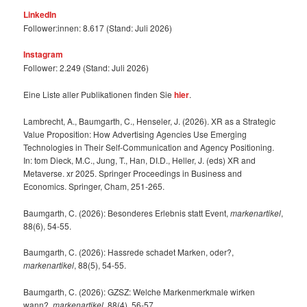
LinkedIn
Follower:innen: 8.617 (Stand: Juli 2026)
Instagram
Follower: 2.249 (Stand: Juli 2026)
Eine Liste aller Publikationen finden Sie
hier
.
Lambrecht, A., Baumgarth, C., Henseler, J. (2026). XR as a Strategic
Value Proposition: How Advertising Agencies Use Emerging
Technologies in Their Self-Communication and Agency Positioning.
In: tom Dieck, M.C., Jung, T., Han, DI.D., Heller, J. (eds) XR and
Metaverse. xr 2025. Springer Proceedings in Business and
Economics. Springer, Cham, 251-265.
Baumgarth, C. (2026): Besonderes Erlebnis statt Event,
markenartikel
,
88(6), 54-55.
Baumgarth, C. (2026): Hassrede schadet Marken, oder?,
markenartikel
, 88(5), 54-55.
Baumgarth, C. (2026): GZSZ: Welche Markenmerkmale wirken
wann?,
markenartikel
, 88(4), 56-57.