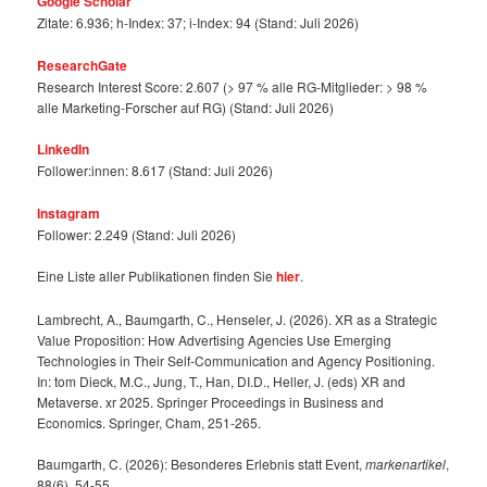
Google Scholar
Zitate: 6.936; h-Index: 37; i-Index: 94 (Stand: Juli 2026)
ResearchGate
Research Interest Score: 2.607 (> 97 % alle RG-Mitglieder: > 98 %
alle Marketing-Forscher auf RG) (Stand: Juli 2026)
LinkedIn
Follower:innen: 8.617 (Stand: Juli 2026)
Instagram
Follower: 2.249 (Stand: Juli 2026)
Eine Liste aller Publikationen finden Sie
hier
.
Lambrecht, A., Baumgarth, C., Henseler, J. (2026). XR as a Strategic
Value Proposition: How Advertising Agencies Use Emerging
Technologies in Their Self-Communication and Agency Positioning.
In: tom Dieck, M.C., Jung, T., Han, DI.D., Heller, J. (eds) XR and
Metaverse. xr 2025. Springer Proceedings in Business and
Economics. Springer, Cham, 251-265.
Baumgarth, C. (2026): Besonderes Erlebnis statt Event,
markenartikel
,
88(6), 54-55.