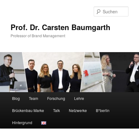
Zum
Zum
primären
sekundären
Such
Inhalt
Inhalt
springen
springen
Prof. Dr. Carsten Baumgarth
Professor of Brand Management
Hauptmenü
Blog
Team
Forschung
Lehre
Brückenbau Marke
Talk
Netzwerke
B*berlin
Hintergrund