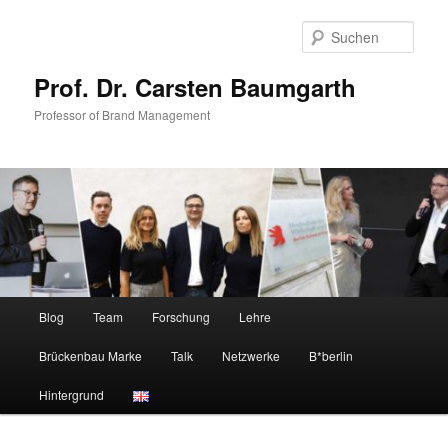
Zum
Zum
primären
sekundären
Such
Inhalt
Inhalt
springen
springen
Prof. Dr. Carsten Baumgarth
Professor of Brand Management
Hauptmenü
Blog
Team
Forschung
Lehre
Brückenbau Marke
Talk
Netzwerke
B*berlin
Hintergrund