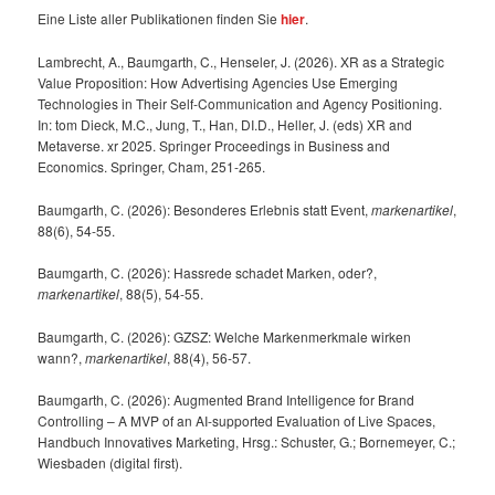
Eine Liste aller Publikationen finden Sie
hier
.
Lambrecht, A., Baumgarth, C., Henseler, J. (2026). XR as a Strategic
Value Proposition: How Advertising Agencies Use Emerging
Technologies in Their Self-Communication and Agency Positioning.
In: tom Dieck, M.C., Jung, T., Han, DI.D., Heller, J. (eds) XR and
Metaverse. xr 2025. Springer Proceedings in Business and
Economics. Springer, Cham, 251-265.
Baumgarth, C. (2026): Besonderes Erlebnis statt Event,
markenartikel
,
88(6), 54-55.
Baumgarth, C. (2026): Hassrede schadet Marken, oder?,
markenartikel
, 88(5), 54-55.
Baumgarth, C. (2026): GZSZ: Welche Markenmerkmale wirken
wann?,
markenartikel
, 88(4), 56-57.
Baumgarth, C. (2026): Augmented Brand Intelligence for Brand
Controlling – A MVP of an AI-supported Evaluation of Live Spaces,
Handbuch Innovatives Marketing, Hrsg.: Schuster, G.; Bornemeyer, C.;
Wiesbaden (digital first).