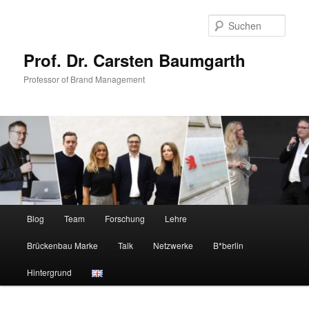
Zum
Zum
primären
sekundären
Such
Inhalt
Inhalt
springen
springen
Prof. Dr. Carsten Baumgarth
Professor of Brand Management
Hauptmenü
Blog
Team
Forschung
Lehre
Brückenbau Marke
Talk
Netzwerke
B*berlin
Hintergrund