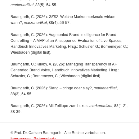
markenartikel
, 88(5), 54-55.
Baumgarth, C. (2026): GZSZ: Welche Markenmerkmale wirken
wann?,
markenartikel
, 88(4), 56-57.
Baumgarth, C. (2026): Augmented Brand Intelligence for Brand
Controlling – A MVP of an AI-supported Evaluation of Live Spaces,
Handbuch Innovatives Marketing, Hrsg.: Schuster, G.; Bornemeyer, C.;
Wiesbaden (digital first).
Baumgarth, C.; Kirkby, A. (2026): Managing Transparency of AI-
Generated Brand Voice, Handbuch Innovatives Marketing, Hrsg.:
Schuster, G.; Bornemeyer, C.; Wiesbaden (digital first).
Baumgarth, C. (2026): Slang – cringe oder slay?,
markenartikel
,
88(3), 54-55.
Baumgarth, C. (2026): Mit Zeitlupe zum Luxus,
markenartikel
, 88(1-2),
38-39.
© Prof. Dr. Carsten Baumgarth | Alle Rechte vorbehalten.
Impressum
|
Datenschutz