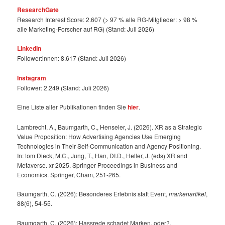
ResearchGate
Research Interest Score: 2.607 (> 97 % alle RG-Mitglieder: > 98 %
alle Marketing-Forscher auf RG) (Stand: Juli 2026)
LinkedIn
Follower:innen: 8.617 (Stand: Juli 2026)
Instagram
Follower: 2.249 (Stand: Juli 2026)
Eine Liste aller Publikationen finden Sie
hier
.
Lambrecht, A., Baumgarth, C., Henseler, J. (2026). XR as a Strategic
Value Proposition: How Advertising Agencies Use Emerging
Technologies in Their Self-Communication and Agency Positioning.
In: tom Dieck, M.C., Jung, T., Han, DI.D., Heller, J. (eds) XR and
Metaverse. xr 2025. Springer Proceedings in Business and
Economics. Springer, Cham, 251-265.
Baumgarth, C. (2026): Besonderes Erlebnis statt Event,
markenartikel
,
88(6), 54-55.
Baumgarth, C. (2026): Hassrede schadet Marken, oder?,