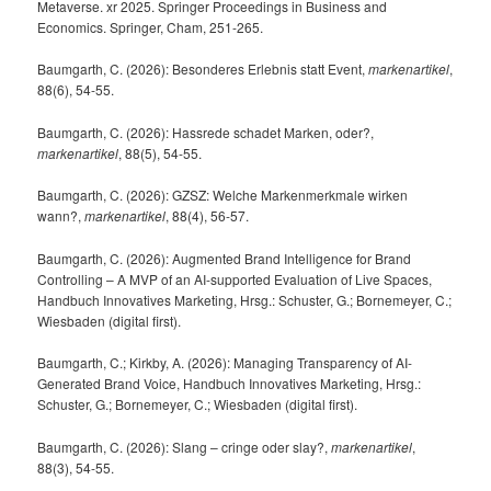
Metaverse. xr 2025. Springer Proceedings in Business and
Economics. Springer, Cham, 251-265.
Baumgarth, C. (2026): Besonderes Erlebnis statt Event,
markenartikel
,
88(6), 54-55.
Baumgarth, C. (2026): Hassrede schadet Marken, oder?,
markenartikel
, 88(5), 54-55.
Baumgarth, C. (2026): GZSZ: Welche Markenmerkmale wirken
wann?,
markenartikel
, 88(4), 56-57.
Baumgarth, C. (2026): Augmented Brand Intelligence for Brand
Controlling – A MVP of an AI-supported Evaluation of Live Spaces,
Handbuch Innovatives Marketing, Hrsg.: Schuster, G.; Bornemeyer, C.;
Wiesbaden (digital first).
Baumgarth, C.; Kirkby, A. (2026): Managing Transparency of AI-
Generated Brand Voice, Handbuch Innovatives Marketing, Hrsg.:
Schuster, G.; Bornemeyer, C.; Wiesbaden (digital first).
Baumgarth, C. (2026): Slang – cringe oder slay?,
markenartikel
,
88(3), 54-55.