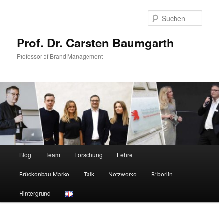
Zum
Zum
primären
sekundären
Such
Inhalt
Inhalt
springen
springen
Prof. Dr. Carsten Baumgarth
Professor of Brand Management
Hauptmenü
Blog
Team
Forschung
Lehre
Brückenbau Marke
Talk
Netzwerke
B*berlin
Hintergrund