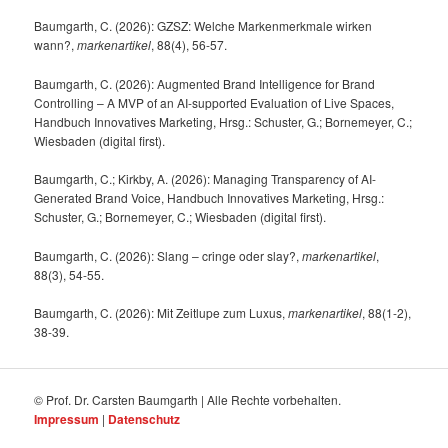
Baumgarth, C. (2026): GZSZ: Welche Markenmerkmale wirken
wann?,
markenartikel
, 88(4), 56-57.
Baumgarth, C. (2026): Augmented Brand Intelligence for Brand
Controlling – A MVP of an AI-supported Evaluation of Live Spaces,
Handbuch Innovatives Marketing, Hrsg.: Schuster, G.; Bornemeyer, C.;
Wiesbaden (digital first).
Baumgarth, C.; Kirkby, A. (2026): Managing Transparency of AI-
Generated Brand Voice, Handbuch Innovatives Marketing, Hrsg.:
Schuster, G.; Bornemeyer, C.; Wiesbaden (digital first).
Baumgarth, C. (2026): Slang – cringe oder slay?,
markenartikel
,
88(3), 54-55.
Baumgarth, C. (2026): Mit Zeitlupe zum Luxus,
markenartikel
, 88(1-2),
38-39.
© Prof. Dr. Carsten Baumgarth | Alle Rechte vorbehalten.
Impressum
|
Datenschutz