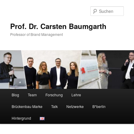
Zum
Zum
primären
sekundären
Such
Inhalt
Inhalt
springen
springen
Prof. Dr. Carsten Baumgarth
Professor of Brand Management
Hauptmenü
Blog
Team
Forschung
Lehre
Brückenbau Marke
Talk
Netzwerke
B*berlin
Hintergrund