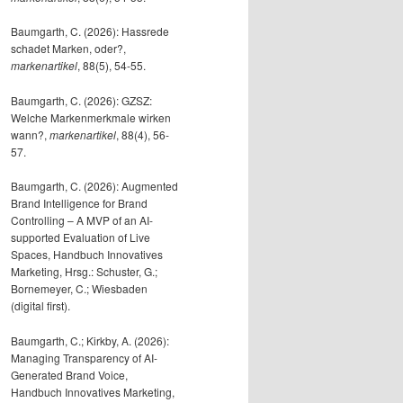
Baumgarth, C. (2026): Hassrede
schadet Marken, oder?,
markenartikel
, 88(5), 54-55.
Baumgarth, C. (2026): GZSZ:
Welche Markenmerkmale wirken
wann?,
markenartikel
, 88(4), 56-
57.
Baumgarth, C. (2026): Augmented
Brand Intelligence for Brand
Controlling – A MVP of an AI-
supported Evaluation of Live
Spaces, Handbuch Innovatives
Marketing, Hrsg.: Schuster, G.;
Bornemeyer, C.; Wiesbaden
(digital first).
Baumgarth, C.; Kirkby, A. (2026):
Managing Transparency of AI-
Generated Brand Voice,
Handbuch Innovatives Marketing,