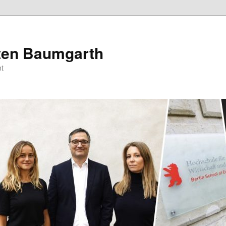
sten Baumgarth
t