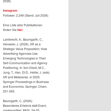
2026)
Instagram
Follower: 2.249 (Stand: Juli 2026)
Eine Liste aller Publikationen
finden Sie
hier
.
Lambrecht, A., Baumgarth, C.,
Henseler, J. (2026). XR as a
Strategic Value Proposition: How
Advertising Agencies Use
Emerging Technologies in Their
Self-Communication and Agency
Positioning. In: tom Dieck, M.C.,
Jung, T., Han, DI.D., Heller, J. (eds)
XR and Metaverse. xr 2025.
Springer Proceedings in Business
and Economics. Springer, Cham,
251-265.
Baumgarth, C. (2026):
Besonderes Erlebnis statt Event,
markenartikel
, 88(6), 54-55.