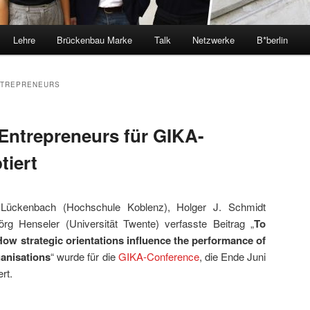
Lehre
Brückenbau Marke
Talk
Netzwerke
B*berlin
NTREPRENEURS
 Entrepreneurs für GIKA-
tiert
Lückenbach (Hochschule Koblenz), Holger J. Schmidt
rg Henseler (Universität Twente) verfasste Beitrag „
To
ow strategic orientations influence the performance of
anisations
“ wurde für die
GIKA-Conference
, die Ende Juni
rt.