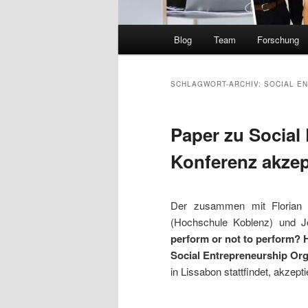
Hauptmenü
Blog
Team
Forschung
SCHLAGWORT-ARCHIV:
SOCIAL E
Paper zu Social
Konferenz akzep
Der zusammen mit Florian 
(Hochschule Koblenz) und Jö
perform or not to perform? H
Social Entrepreneurship Org
in Lissabon stattfindet, akzeptie