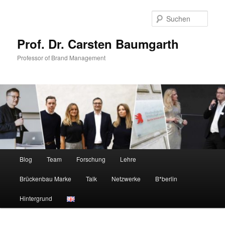
Zum
primären
Such
Inhalt
springen
Prof. Dr. Carsten Baumgarth
Professor of Brand Management
Hauptmenü
Blog
Team
Forschung
Lehre
Brückenbau Marke
Talk
Netzwerke
B*berlin
Hintergrund