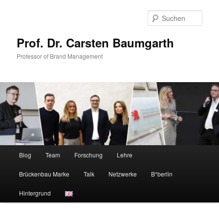
Zum
primären
Such
Inhalt
springen
Prof. Dr. Carsten Baumgarth
Professor of Brand Management
Hauptmenü
Blog
Team
Forschung
Lehre
Brückenbau Marke
Talk
Netzwerke
B*berlin
Hintergrund