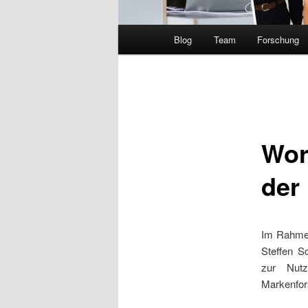
Hauptmenü
Blog
Team
Forschung
Wor
der
Im Rahmen
Steffen S
zur Nutz
Markenfor