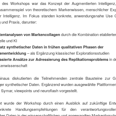
 des Workshops war das Konzept der Augmentierten Intelligenz
Zusammenspiel von theoretischem Markenwissen, menschlicher Exp
er Intelligenz. Im Fokus standen konkrete, anwendungsnahe Use
und Praxis, darunter:
tentanalysen von Markencollagen
durch die Kombination etablierte
lle und KI
atz synthetischer Daten in frühen qualitativen Phasen der
lenentwicklung
– als Ergänzung klassischer Explorationsstudien
asierte Ansätze zur Adressierung des Replikationsproblems
in d
enwissenschaft
inaus diskutierten die Teilnehmenden zentrale Bausteine zur G
ger synthetischer Daten. Ergänzend wurden ausgewählte Plattformen
, Symar, viewpoints und neuroflash vorgestellt.
t wurde der Workshop durch einen Ausblick auf zukünftige Ent
nkrete Handlungsempfehlungen für den verantwortungsvolle
cher Daten in der wissenschaftlichen und angewandten Markenforsch