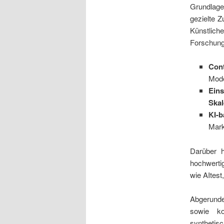
Grundlage
gezielte 
Künstlich
Forschung 
Con
Mode
Eins
Ska
KI-b
Mark
Darüber h
hochwerti
wie AItest
Abgerunde
sowie ko
synthetis