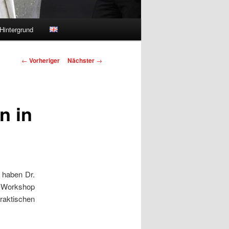
Hintergrund
Beitragsnavigation
←
Vorheriger
Nächster
→
n in
 haben Dr.
s-Workshop
aktischen