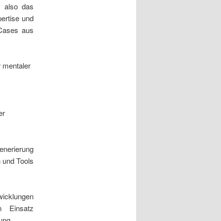
, also das
ertise und
 Cases aus
r mentaler
er
enerierung
 und Tools
wicklungen
n Einsatz
ung.