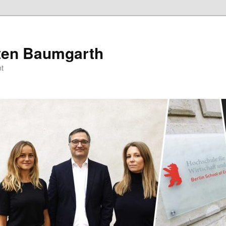
sten Baumgarth
t