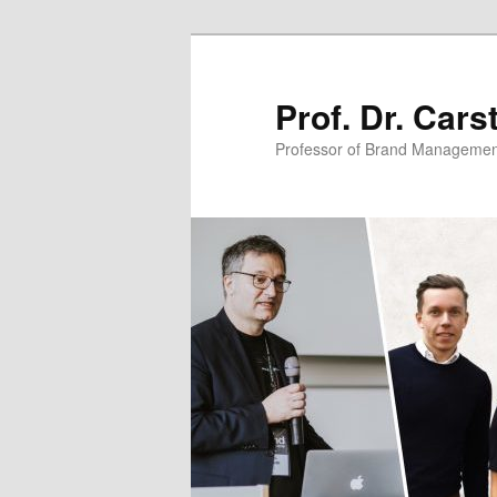
Zum
primären
Inhalt
Prof. Dr. Car
springen
Professor of Brand Managemen