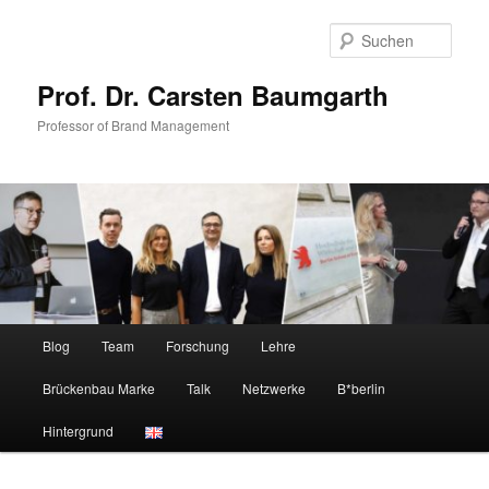
Zum
primären
Such
Inhalt
springen
Prof. Dr. Carsten Baumgarth
Professor of Brand Management
Hauptmenü
Blog
Team
Forschung
Lehre
Brückenbau Marke
Talk
Netzwerke
B*berlin
Hintergrund