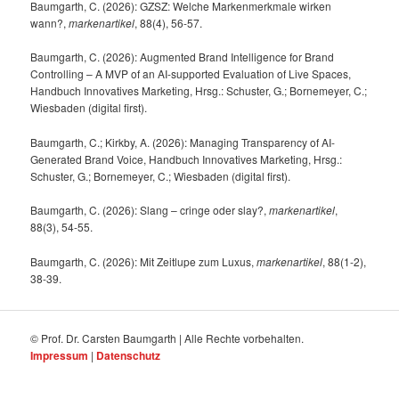
Baumgarth, C. (2026): GZSZ: Welche Markenmerkmale wirken
wann?,
markenartikel
, 88(4), 56-57.
Baumgarth, C. (2026): Augmented Brand Intelligence for Brand
Controlling – A MVP of an AI-supported Evaluation of Live Spaces,
Handbuch Innovatives Marketing, Hrsg.: Schuster, G.; Bornemeyer, C.;
Wiesbaden (digital first).
Baumgarth, C.; Kirkby, A. (2026): Managing Transparency of AI-
Generated Brand Voice, Handbuch Innovatives Marketing, Hrsg.:
Schuster, G.; Bornemeyer, C.; Wiesbaden (digital first).
Baumgarth, C. (2026): Slang – cringe oder slay?,
markenartikel
,
88(3), 54-55.
Baumgarth, C. (2026): Mit Zeitlupe zum Luxus,
markenartikel
, 88(1-2),
38-39.
© Prof. Dr. Carsten Baumgarth | Alle Rechte vorbehalten.
Impressum
|
Datenschutz