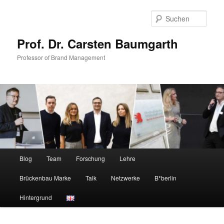
Zum
Zum
primären
sekundären
Such
Inhalt
Inhalt
springen
springen
Prof. Dr. Carsten Baumgarth
Professor of Brand Management
Hauptmenü
Blog
Team
Forschung
Lehre
Brückenbau Marke
Talk
Netzwerke
B*berlin
Hintergrund