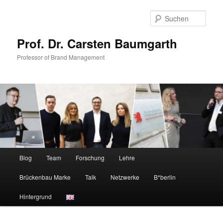
Zum
Zum
primären
sekundären
Such
Inhalt
Inhalt
springen
springen
Prof. Dr. Carsten Baumgarth
Professor of Brand Management
Hauptmenü
Blog
Team
Forschung
Lehre
Brückenbau Marke
Talk
Netzwerke
B*berlin
Hintergrund