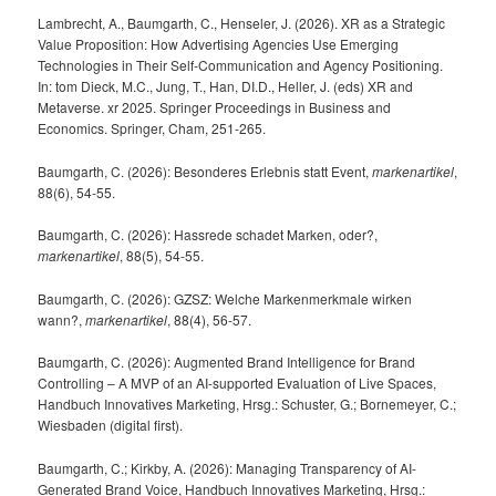
Lambrecht, A., Baumgarth, C., Henseler, J. (2026). XR as a Strategic
Value Proposition: How Advertising Agencies Use Emerging
Technologies in Their Self-Communication and Agency Positioning.
In: tom Dieck, M.C., Jung, T., Han, DI.D., Heller, J. (eds) XR and
Metaverse. xr 2025. Springer Proceedings in Business and
Economics. Springer, Cham, 251-265.
Baumgarth, C. (2026): Besonderes Erlebnis statt Event,
markenartikel
,
88(6), 54-55.
Baumgarth, C. (2026): Hassrede schadet Marken, oder?,
markenartikel
, 88(5), 54-55.
Baumgarth, C. (2026): GZSZ: Welche Markenmerkmale wirken
wann?,
markenartikel
, 88(4), 56-57.
Baumgarth, C. (2026): Augmented Brand Intelligence for Brand
Controlling – A MVP of an AI-supported Evaluation of Live Spaces,
Handbuch Innovatives Marketing, Hrsg.: Schuster, G.; Bornemeyer, C.;
Wiesbaden (digital first).
Baumgarth, C.; Kirkby, A. (2026): Managing Transparency of AI-
Generated Brand Voice, Handbuch Innovatives Marketing, Hrsg.: