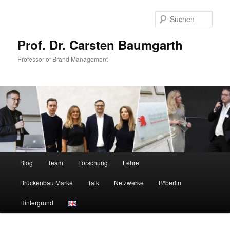
Zum
primären
Such
Inhalt
springen
Prof. Dr. Carsten Baumgarth
Professor of Brand Management
Hauptmenü
Blog
Team
Forschung
Lehre
Brückenbau Marke
Talk
Netzwerke
B*berlin
Hintergrund