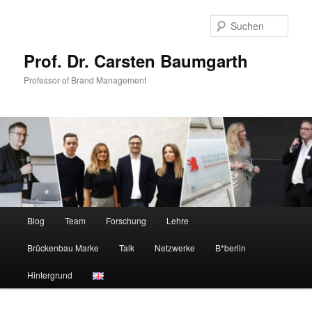
Zum
primären
Such
Inhalt
springen
Prof. Dr. Carsten Baumgarth
Professor of Brand Management
Hauptmenü
Blog
Team
Forschung
Lehre
Brückenbau Marke
Talk
Netzwerke
B*berlin
Hintergrund