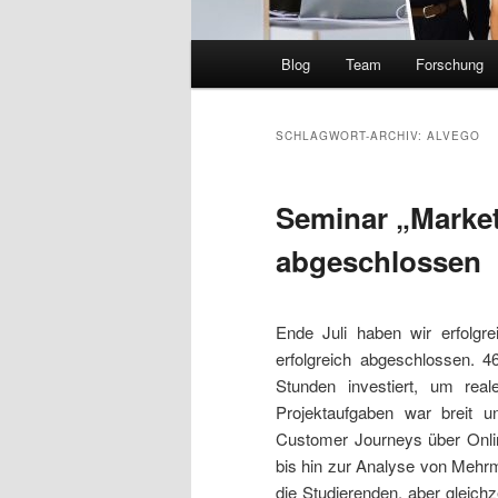
Hauptmenü
Blog
Team
Forschung
SCHLAGWORT-ARCHIV:
ALVEGO
Seminar „Market
abgeschlossen
Ende Juli haben wir erfolgr
erfolgreich abgeschlossen. 
Stunden investiert, um rea
Projektaufgaben war breit u
Customer Journeys über Online
bis hin zur Analyse von Mehrm
die Studierenden, aber gleichz