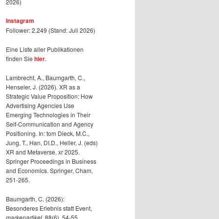
2026)
Instagram
Follower: 2.249 (Stand: Juli 2026)
Eine Liste aller Publikationen
finden Sie
hier
.
Lambrecht, A., Baumgarth, C.,
Henseler, J. (2026). XR as a
Strategic Value Proposition: How
Advertising Agencies Use
Emerging Technologies in Their
Self-Communication and Agency
Positioning. In: tom Dieck, M.C.,
Jung, T., Han, DI.D., Heller, J. (eds)
XR and Metaverse. xr 2025.
Springer Proceedings in Business
and Economics. Springer, Cham,
251-265.
Baumgarth, C. (2026):
Besonderes Erlebnis statt Event,
markenartikel
, 88(6), 54-55.