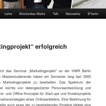
Lehre
Brückenbau Marke
Talk
Netzwerke
B*berlin
ingprojekt“ erfolgreich
eich das Seminar „Marketingprojekt“ an der HWR Berlin
46 Masterstudierende haben ein Semester lang fast 3000
le Marketingprojekte zu bearbeiten. Das Spektrum der
nd reichte von datengestützter Personaentwicklung und
- und Offline-Konzepte für Start-ups und Kreativprojekte
arkenstrategien eines Onlineanbieters. Eine Belohnung für
eitig auch eines der zu bearbeitenden Projekte bildete eine