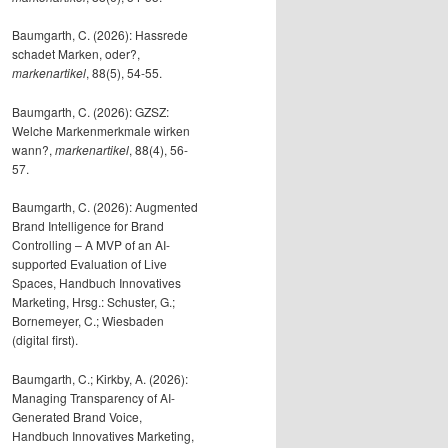
Baumgarth, C. (2026): Hassrede
schadet Marken, oder?,
markenartikel
, 88(5), 54-55.
Baumgarth, C. (2026): GZSZ:
Welche Markenmerkmale wirken
wann?,
markenartikel
, 88(4), 56-
57.
Baumgarth, C. (2026): Augmented
Brand Intelligence for Brand
Controlling – A MVP of an AI-
supported Evaluation of Live
Spaces, Handbuch Innovatives
Marketing, Hrsg.: Schuster, G.;
Bornemeyer, C.; Wiesbaden
(digital first).
Baumgarth, C.; Kirkby, A. (2026):
Managing Transparency of AI-
Generated Brand Voice,
Handbuch Innovatives Marketing,