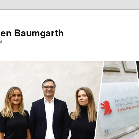
sten Baumgarth
t