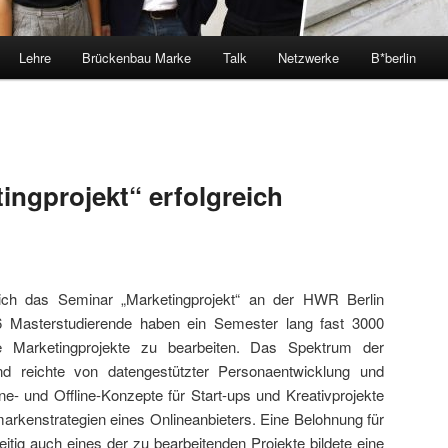
Lehre
Brückenbau Marke
Talk
Netzwerke
B*berlin
ingprojekt“ erfolgreich
eich das Seminar „Marketingprojekt“ an der HWR Berlin
46 Masterstudierende haben ein Semester lang fast 3000
le Marketingprojekte zu bearbeiten. Das Spektrum der
nd reichte von datengestützter Personaentwicklung und
- und Offline-Konzepte für Start-ups und Kreativprojekte
arkenstrategien eines Onlineanbieters. Eine Belohnung für
eitig auch eines der zu bearbeitenden Projekte bildete eine