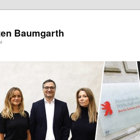
sten Baumgarth
t