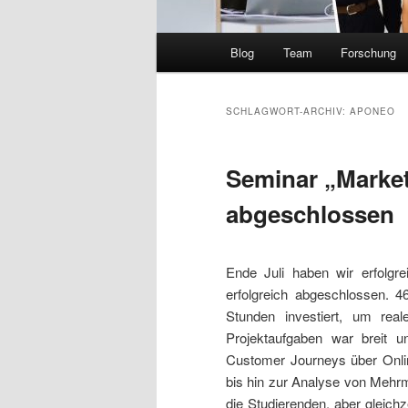
Hauptmenü
Blog
Team
Forschung
SCHLAGWORT-ARCHIV:
APONEO
Seminar „Market
abgeschlossen
Ende Juli haben wir erfolgr
erfolgreich abgeschlossen. 
Stunden investiert, um rea
Projektaufgaben war breit u
Customer Journeys über Online
bis hin zur Analyse von Mehrm
die Studierenden, aber gleichz