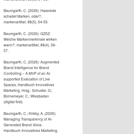
Baumgarth, C. (2026): Hassrede
schadet Marken, oder?,
markenartikel
, 88(5), 54-55.
Baumgarth, C. (2026): GZSZ:
Welche Markenmerkmale wirken
wann?,
markenartikel
, 88(4), 56-
57.
Baumgarth, C. (2026): Augmented
Brand Intelligence for Brand
Controlling – A MVP of an AI-
supported Evaluation of Live
Spaces, Handbuch Innovatives
Marketing, Hrsg.: Schuster, G.;
Bornemeyer, C.; Wiesbaden
(digital first).
Baumgarth, C.; Kirkby, A. (2026):
Managing Transparency of AI-
Generated Brand Voice,
Handbuch Innovatives Marketing,