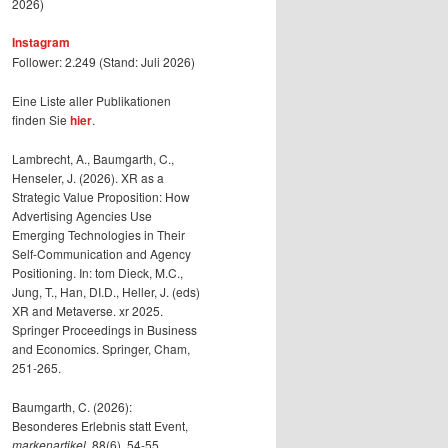
2026)
Instagram
Follower: 2.249 (Stand: Juli 2026)
Eine Liste aller Publikationen
finden Sie
hier
.
Lambrecht, A., Baumgarth, C.,
Henseler, J. (2026). XR as a
Strategic Value Proposition: How
Advertising Agencies Use
Emerging Technologies in Their
Self-Communication and Agency
Positioning. In: tom Dieck, M.C.,
Jung, T., Han, DI.D., Heller, J. (eds)
XR and Metaverse. xr 2025.
Springer Proceedings in Business
and Economics. Springer, Cham,
251-265.
Baumgarth, C. (2026):
Besonderes Erlebnis statt Event,
markenartikel
, 88(6), 54-55.