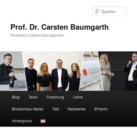
Zum
Zum
primären
sekundären
Such
Inhalt
Inhalt
springen
springen
Prof. Dr. Carsten Baumgarth
Professor of Brand Management
Hauptmenü
Blog
Team
Forschung
Lehre
Brückenbau Marke
Talk
Netzwerke
B*berlin
Hintergrund