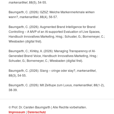
markenartikel
, 88(5), 54-55.
Baumgarth, C. (2026): GZSZ: Welche Markenmerkmale wirken
wann?,
markenartikel
, 88(4), 56-57.
Baumgarth, C. (2026): Augmented Brand Intelligence for Brand
Controlling – A MVP of an AI-supported Evaluation of Live Spaces,
Handbuch Innovatives Marketing, Hrsg.: Schuster, G.; Bornemeyer, C.;
Wiesbaden (digital first).
Baumgarth, C.; Kirkby, A. (2026): Managing Transparency of AI-
Generated Brand Voice, Handbuch Innovatives Marketing, Hrsg.:
Schuster, G.; Bornemeyer, C.; Wiesbaden (digital first).
Baumgarth, C. (2026): Slang – cringe oder slay?,
markenartikel
,
88(3), 54-55.
Baumgarth, C. (2026): Mit Zeitlupe zum Luxus,
markenartikel
, 88(1-2),
38-39.
© Prof. Dr. Carsten Baumgarth | Alle Rechte vorbehalten.
Impressum
|
Datenschutz