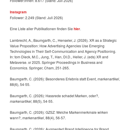
Follower:innen: 8.617 (Stand: Juli 2026)
Instagram
Follower: 2.249 (Stand: Juli 2026)
Eine Liste aller Publikationen finden Sie
hier
.
Lambrecht, A., Baumgarth, C., Henseler, J. (2026). XR as a Strategic
Value Proposition: How Advertising Agencies Use Emerging
Technologies in Their Self-Communication and Agency Positioning.
In: tom Dieck, M.C., Jung, T., Han, DI.D., Heller, J. (eds) XR and
Metaverse. xr 2025. Springer Proceedings in Business and
Economics. Springer, Cham, 251-265.
Baumgarth, C. (2026): Besonderes Erlebnis statt Event,
markenartikel
,
88(6), 54-55.
Baumgarth, C. (2026): Hassrede schadet Marken, oder?,
markenartikel
, 88(5), 54-55.
Baumgarth, C. (2026): GZSZ: Welche Markenmerkmale wirken
wann?,
markenartikel
, 88(4), 56-57.
Baumgarth, C. (2026): Augmented Brand Intelligence for Brand