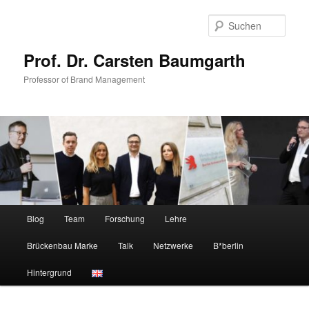
Zum
Zum
primären
sekundären
Such
Inhalt
Inhalt
springen
springen
Prof. Dr. Carsten Baumgarth
Professor of Brand Management
Hauptmenü
Blog
Team
Forschung
Lehre
Brückenbau Marke
Talk
Netzwerke
B*berlin
Hintergrund