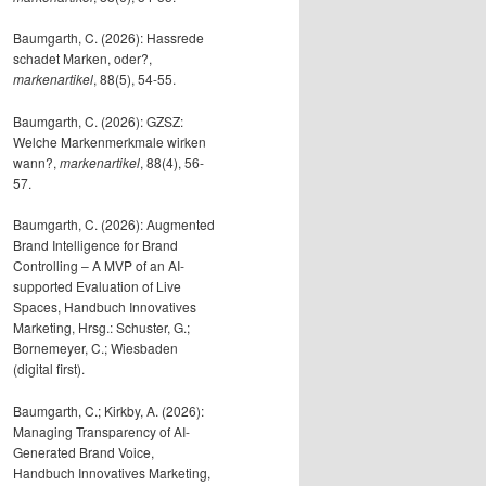
Baumgarth, C. (2026): Hassrede
schadet Marken, oder?,
markenartikel
, 88(5), 54-55.
Baumgarth, C. (2026): GZSZ:
Welche Markenmerkmale wirken
wann?,
markenartikel
, 88(4), 56-
57.
Baumgarth, C. (2026): Augmented
Brand Intelligence for Brand
Controlling – A MVP of an AI-
supported Evaluation of Live
Spaces, Handbuch Innovatives
Marketing, Hrsg.: Schuster, G.;
Bornemeyer, C.; Wiesbaden
(digital first).
Baumgarth, C.; Kirkby, A. (2026):
Managing Transparency of AI-
Generated Brand Voice,
Handbuch Innovatives Marketing,