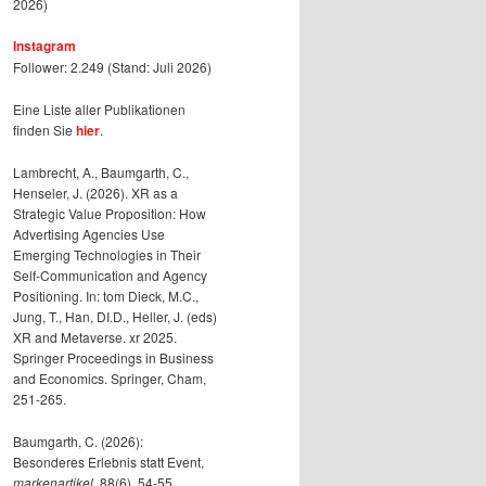
2026)
Instagram
Follower: 2.249 (Stand: Juli 2026)
Eine Liste aller Publikationen
finden Sie
hier
.
Lambrecht, A., Baumgarth, C.,
Henseler, J. (2026). XR as a
Strategic Value Proposition: How
Advertising Agencies Use
Emerging Technologies in Their
Self-Communication and Agency
Positioning. In: tom Dieck, M.C.,
Jung, T., Han, DI.D., Heller, J. (eds)
XR and Metaverse. xr 2025.
Springer Proceedings in Business
and Economics. Springer, Cham,
251-265.
Baumgarth, C. (2026):
Besonderes Erlebnis statt Event,
markenartikel
, 88(6), 54-55.