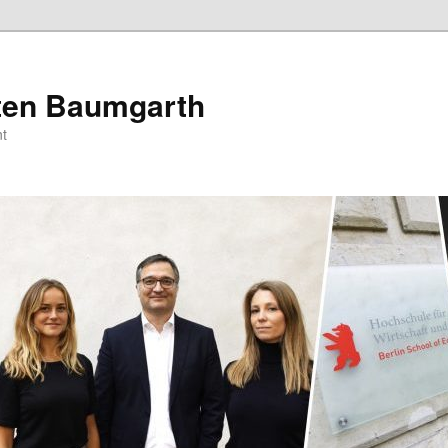
sten Baumgarth
t