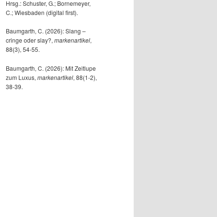
Hrsg.: Schuster, G.; Bornemeyer,
C.; Wiesbaden (digital first).
Baumgarth, C. (2026): Slang –
cringe oder slay?,
markenartikel
,
88(3), 54-55.
Baumgarth, C. (2026): Mit Zeitlupe
zum Luxus,
markenartikel
, 88(1-2),
38-39.