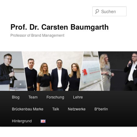
Zum
Zum
primären
sekundären
Such
Inhalt
Inhalt
springen
springen
Prof. Dr. Carsten Baumgarth
Professor of Brand Management
Hauptmenü
Blog
Team
Forschung
Lehre
Brückenbau Marke
Talk
Netzwerke
B*berlin
Hintergrund