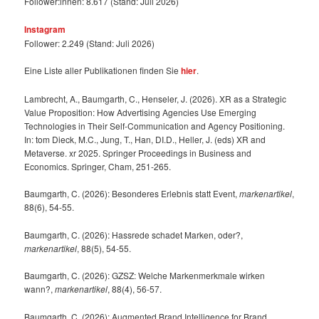
Follower:innen: 8.617 (Stand: Juli 2026)
Instagram
Follower: 2.249 (Stand: Juli 2026)
Eine Liste aller Publikationen finden Sie
hier
.
Lambrecht, A., Baumgarth, C., Henseler, J. (2026). XR as a Strategic
Value Proposition: How Advertising Agencies Use Emerging
Technologies in Their Self-Communication and Agency Positioning.
In: tom Dieck, M.C., Jung, T., Han, DI.D., Heller, J. (eds) XR and
Metaverse. xr 2025. Springer Proceedings in Business and
Economics. Springer, Cham, 251-265.
Baumgarth, C. (2026): Besonderes Erlebnis statt Event,
markenartikel
,
88(6), 54-55.
Baumgarth, C. (2026): Hassrede schadet Marken, oder?,
markenartikel
, 88(5), 54-55.
Baumgarth, C. (2026): GZSZ: Welche Markenmerkmale wirken
wann?,
markenartikel
, 88(4), 56-57.
Baumgarth, C. (2026): Augmented Brand Intelligence for Brand