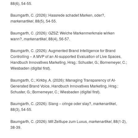
88(6), 54-55.
Baumgarth, C. (2026): Hassrede schadet Marken, oder?,
markenartikel
, 88(5), 54-55.
Baumgarth, C. (2026): GZSZ: Welche Markenmerkmale wirken
wann?,
markenartikel
, 88(4), 56-57.
Baumgarth, C. (2026): Augmented Brand Intelligence for Brand
Controlling – A MVP of an AI-supported Evaluation of Live Spaces,
Handbuch Innovatives Marketing, Hrsg.: Schuster, G.; Bornemeyer, C.;
Wiesbaden (digital first).
Baumgarth, C.; Kirkby, A. (2026): Managing Transparency of AI-
Generated Brand Voice, Handbuch Innovatives Marketing, Hrsg.:
Schuster, G.; Bornemeyer, C.; Wiesbaden (digital first).
Baumgarth, C. (2026): Slang – cringe oder slay?,
markenartikel
,
88(3), 54-55.
Baumgarth, C. (2026): Mit Zeitlupe zum Luxus,
markenartikel
, 88(1-2),
38-39.