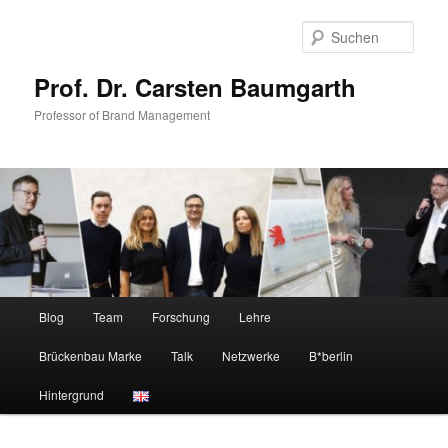
Zum
Zum
primären
sekundären
Such
Inhalt
Inhalt
springen
springen
Prof. Dr. Carsten Baumgarth
Professor of Brand Management
Hauptmenü
Blog
Team
Forschung
Lehre
Brückenbau Marke
Talk
Netzwerke
B*berlin
Hintergrund