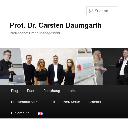
Zum
Zum
primären
sekundären
Such
Inhalt
Inhalt
springen
springen
Prof. Dr. Carsten Baumgarth
Professor of Brand Management
Hauptmenü
Blog
Team
Forschung
Lehre
Brückenbau Marke
Talk
Netzwerke
B*berlin
Hintergrund