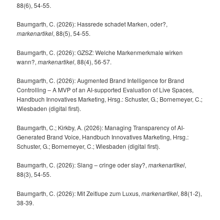
88(6), 54-55.
Baumgarth, C. (2026): Hassrede schadet Marken, oder?,
markenartikel
, 88(5), 54-55.
Baumgarth, C. (2026): GZSZ: Welche Markenmerkmale wirken
wann?,
markenartikel
, 88(4), 56-57.
Baumgarth, C. (2026): Augmented Brand Intelligence for Brand
Controlling – A MVP of an AI-supported Evaluation of Live Spaces,
Handbuch Innovatives Marketing, Hrsg.: Schuster, G.; Bornemeyer, C.;
Wiesbaden (digital first).
Baumgarth, C.; Kirkby, A. (2026): Managing Transparency of AI-
Generated Brand Voice, Handbuch Innovatives Marketing, Hrsg.:
Schuster, G.; Bornemeyer, C.; Wiesbaden (digital first).
Baumgarth, C. (2026): Slang – cringe oder slay?,
markenartikel
,
88(3), 54-55.
Baumgarth, C. (2026): Mit Zeitlupe zum Luxus,
markenartikel
, 88(1-2),
38-39.