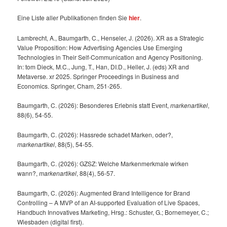
Eine Liste aller Publikationen finden Sie
hier
.
Lambrecht, A., Baumgarth, C., Henseler, J. (2026). XR as a Strategic
Value Proposition: How Advertising Agencies Use Emerging
Technologies in Their Self-Communication and Agency Positioning.
In: tom Dieck, M.C., Jung, T., Han, DI.D., Heller, J. (eds) XR and
Metaverse. xr 2025. Springer Proceedings in Business and
Economics. Springer, Cham, 251-265.
Baumgarth, C. (2026): Besonderes Erlebnis statt Event,
markenartikel
,
88(6), 54-55.
Baumgarth, C. (2026): Hassrede schadet Marken, oder?,
markenartikel
, 88(5), 54-55.
Baumgarth, C. (2026): GZSZ: Welche Markenmerkmale wirken
wann?,
markenartikel
, 88(4), 56-57.
Baumgarth, C. (2026): Augmented Brand Intelligence for Brand
Controlling – A MVP of an AI-supported Evaluation of Live Spaces,
Handbuch Innovatives Marketing, Hrsg.: Schuster, G.; Bornemeyer, C.;
Wiesbaden (digital first).