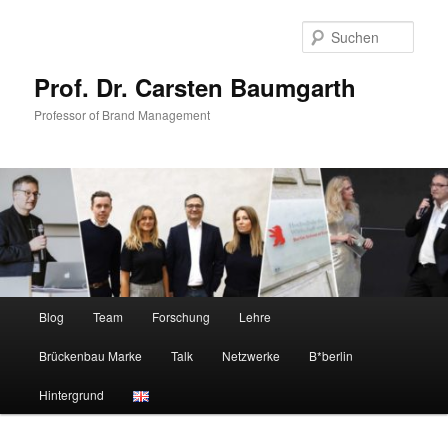
Zum
Zum
primären
sekundären
Such
Inhalt
Inhalt
springen
springen
Prof. Dr. Carsten Baumgarth
Professor of Brand Management
Hauptmenü
Blog
Team
Forschung
Lehre
Brückenbau Marke
Talk
Netzwerke
B*berlin
Hintergrund