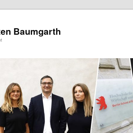
sten Baumgarth
t