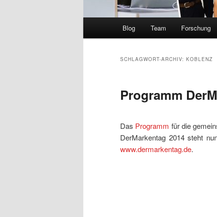
Hauptmenü
Blog
Team
Forschung
SCHLAGWORT-ARCHIV:
KOBLENZ
Programm DerMa
Das
Programm
für die gemein
DerMarkentag 2014 steht nun.
www.dermarkentag.de
.