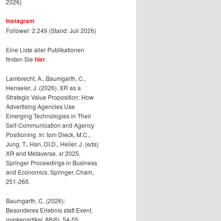
2026)
Instagram
Follower: 2.249 (Stand: Juli 2026)
Eine Liste aller Publikationen
finden Sie
hier
.
Lambrecht, A., Baumgarth, C.,
Henseler, J. (2026). XR as a
Strategic Value Proposition: How
Advertising Agencies Use
Emerging Technologies in Their
Self-Communication and Agency
Positioning. In: tom Dieck, M.C.,
Jung, T., Han, DI.D., Heller, J. (eds)
XR and Metaverse. xr 2025.
Springer Proceedings in Business
and Economics. Springer, Cham,
251-265.
Baumgarth, C. (2026):
Besonderes Erlebnis statt Event,
markenartikel
, 88(6), 54-55.