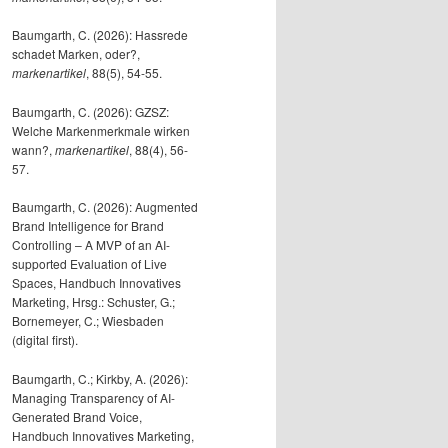
Baumgarth, C. (2026): Hassrede
schadet Marken, oder?,
markenartikel
, 88(5), 54-55.
Baumgarth, C. (2026): GZSZ:
Welche Markenmerkmale wirken
wann?,
markenartikel
, 88(4), 56-
57.
Baumgarth, C. (2026): Augmented
Brand Intelligence for Brand
Controlling – A MVP of an AI-
supported Evaluation of Live
Spaces, Handbuch Innovatives
Marketing, Hrsg.: Schuster, G.;
Bornemeyer, C.; Wiesbaden
(digital first).
Baumgarth, C.; Kirkby, A. (2026):
Managing Transparency of AI-
Generated Brand Voice,
Handbuch Innovatives Marketing,