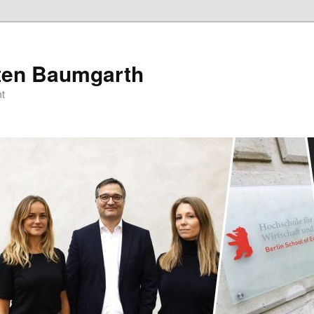
sten Baumgarth
t