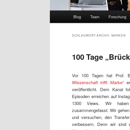
Hauptmenü
Blog
Team
Forschung
SCHLAGWORT-ARCHIV:
MARKEN
100 Tage „Brüc
Vor 100 Tagen hat Prof.
Wissenschaft trifft Marke“
er
veröffentlicht. Dem Kanal f
Episoden erreichen auf Insta
1300 Views. Wir habe
zusammengefasst. Wir gehen n
und versuchen, den Transfer
verbessern. Denn wir sind 