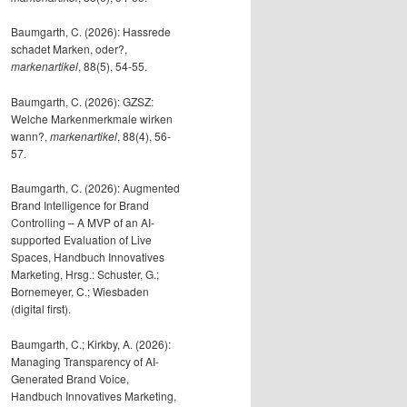
Baumgarth, C. (2026): Hassrede
schadet Marken, oder?,
markenartikel
, 88(5), 54-55.
Baumgarth, C. (2026): GZSZ:
Welche Markenmerkmale wirken
wann?,
markenartikel
, 88(4), 56-
57.
Baumgarth, C. (2026): Augmented
Brand Intelligence for Brand
Controlling – A MVP of an AI-
supported Evaluation of Live
Spaces, Handbuch Innovatives
Marketing, Hrsg.: Schuster, G.;
Bornemeyer, C.; Wiesbaden
(digital first).
Baumgarth, C.; Kirkby, A. (2026):
Managing Transparency of AI-
Generated Brand Voice,
Handbuch Innovatives Marketing,