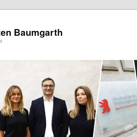
sten Baumgarth
t