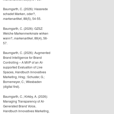
Baumgarth, C. (2026): Hassrede
schadet Marken, oder?,
markenartikel
, 88(5), 54-55.
Baumgarth, C. (2026): GZSZ:
Welche Markenmerkmale wirken
wann?,
markenartikel
, 88(4), 56-
57.
Baumgarth, C. (2026): Augmented
Brand Intelligence for Brand
Controlling – A MVP of an AI-
supported Evaluation of Live
Spaces, Handbuch Innovatives
Marketing, Hrsg.: Schuster, G.;
Bornemeyer, C.; Wiesbaden
(digital first).
Baumgarth, C.; Kirkby, A. (2026):
Managing Transparency of AI-
Generated Brand Voice,
Handbuch Innovatives Marketing,