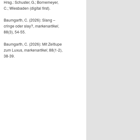
Hrsg.: Schuster, G.; Bornemeyer,
C.; Wiesbaden (digital first).
Baumgarth, C. (2026): Slang –
cringe oder slay?,
markenartikel
,
88(3), 54-55.
Baumgarth, C. (2026): Mit Zeitlupe
zum Luxus,
markenartikel
, 88(1-2),
38-39.