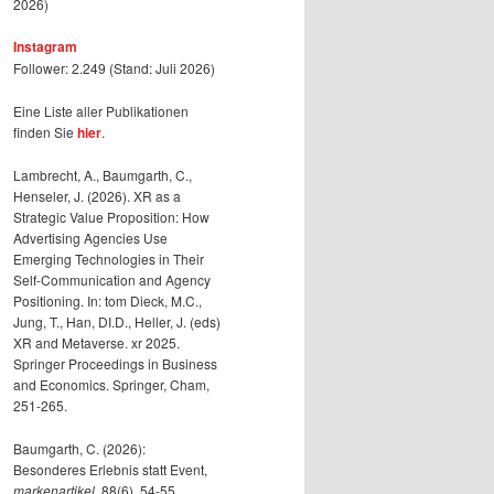
2026)
Instagram
Follower: 2.249 (Stand: Juli 2026)
Eine Liste aller Publikationen
finden Sie
hier
.
Lambrecht, A., Baumgarth, C.,
Henseler, J. (2026). XR as a
Strategic Value Proposition: How
Advertising Agencies Use
Emerging Technologies in Their
Self-Communication and Agency
Positioning. In: tom Dieck, M.C.,
Jung, T., Han, DI.D., Heller, J. (eds)
XR and Metaverse. xr 2025.
Springer Proceedings in Business
and Economics. Springer, Cham,
251-265.
Baumgarth, C. (2026):
Besonderes Erlebnis statt Event,
markenartikel
, 88(6), 54-55.