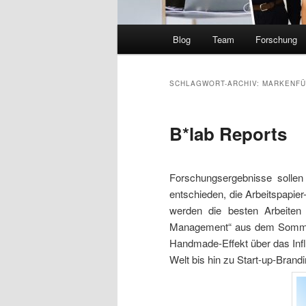
Hauptmenü
Blog
Team
Forschung
SCHLAGWORT-ARCHIV:
MARKENF
B*lab Reports
Forschungsergebnisse sollen
entschieden, die Arbeitspapie
werden die besten Arbeiten
Management“ aus dem Sommers
Handmade-Effekt über das Infl
Welt bis hin zu Start-up-Bran