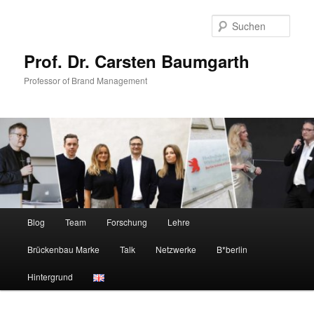
Zum
Zum
primären
sekundären
Such
Inhalt
Inhalt
springen
springen
Prof. Dr. Carsten Baumgarth
Professor of Brand Management
Hauptmenü
Blog
Team
Forschung
Lehre
Brückenbau Marke
Talk
Netzwerke
B*berlin
Hintergrund