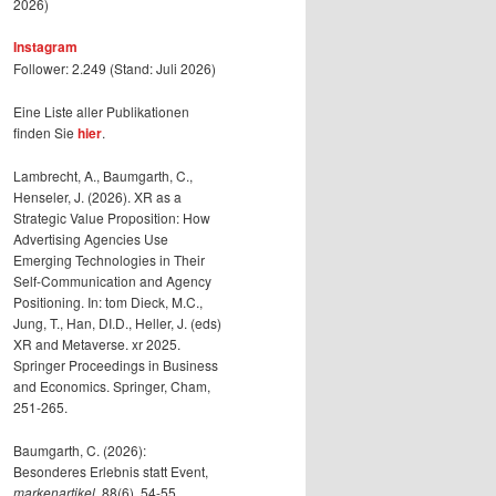
2026)
Instagram
Follower: 2.249 (Stand: Juli 2026)
Eine Liste aller Publikationen
finden Sie
hier
.
Lambrecht, A., Baumgarth, C.,
Henseler, J. (2026). XR as a
Strategic Value Proposition: How
Advertising Agencies Use
Emerging Technologies in Their
Self-Communication and Agency
Positioning. In: tom Dieck, M.C.,
Jung, T., Han, DI.D., Heller, J. (eds)
XR and Metaverse. xr 2025.
Springer Proceedings in Business
and Economics. Springer, Cham,
251-265.
Baumgarth, C. (2026):
Besonderes Erlebnis statt Event,
markenartikel
, 88(6), 54-55.