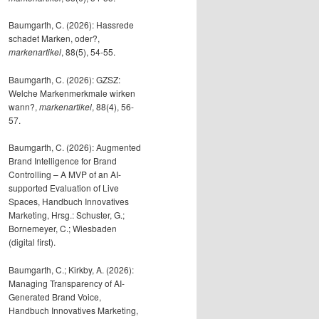
Baumgarth, C. (2026): Hassrede
schadet Marken, oder?,
markenartikel
, 88(5), 54-55.
Baumgarth, C. (2026): GZSZ:
Welche Markenmerkmale wirken
wann?,
markenartikel
, 88(4), 56-
57.
Baumgarth, C. (2026): Augmented
Brand Intelligence for Brand
Controlling – A MVP of an AI-
supported Evaluation of Live
Spaces, Handbuch Innovatives
Marketing, Hrsg.: Schuster, G.;
Bornemeyer, C.; Wiesbaden
(digital first).
Baumgarth, C.; Kirkby, A. (2026):
Managing Transparency of AI-
Generated Brand Voice,
Handbuch Innovatives Marketing,