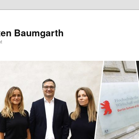
sten Baumgarth
t