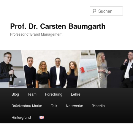
Zum
Zum
primären
sekundären
Such
Inhalt
Inhalt
springen
springen
Prof. Dr. Carsten Baumgarth
Professor of Brand Management
Hauptmenü
Blog
Team
Forschung
Lehre
Brückenbau Marke
Talk
Netzwerke
B*berlin
Hintergrund