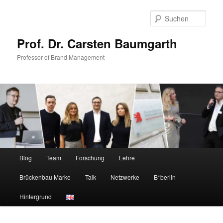
Zum
Zum
primären
sekundären
Such
Inhalt
Inhalt
springen
springen
Prof. Dr. Carsten Baumgarth
Professor of Brand Management
Hauptmenü
Blog
Team
Forschung
Lehre
Brückenbau Marke
Talk
Netzwerke
B*berlin
Hintergrund