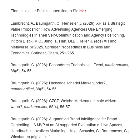
Eine Liste aller Publikationen finden Sie
hier
.
Lambrecht, A., Baumgarth, C., Henseler, J. (2026). XR as a Strategic
Value Proposition: How Advertising Agencies Use Emerging
Technologies in Their Self-Communication and Agency Positioning.
In: tom Dieck, M.C., Jung, T., Han, DI.D., Heller, J. (eds) XR and
Metaverse. xr 2025. Springer Proceedings in Business and
Economics. Springer, Cham, 251-265.
Baumgarth, C. (2026): Besonderes Erlebnis statt Event,
markenartikel
,
88(6), 54-55.
Baumgarth, C. (2026): Hassrede schadet Marken, oder?,
markenartikel
, 88(5), 54-55.
Baumgarth, C. (2026): GZSZ: Welche Markenmerkmale wirken
wann?,
markenartikel
, 88(4), 56-57.
Baumgarth, C. (2026): Augmented Brand Intelligence for Brand
Controlling – A MVP of an AI-supported Evaluation of Live Spaces,
Handbuch Innovatives Marketing, Hrsg.: Schuster, G.; Bornemeyer, C.;
Wiesbaden (digital first).