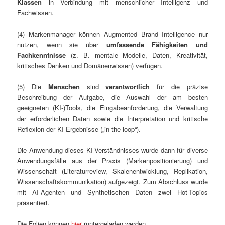
Klassen
in Verbindung mit menschlicher Intelligenz und
Fachwissen.
(4) Markenmanager können Augmented Brand Intelligence nur
nutzen, wenn sie über
umfassende Fähigkeiten und
Fachkenntnisse
(z. B. mentale Modelle, Daten, Kreativität,
kritisches Denken und Domänenwissen) verfügen.
(5) Die
Menschen
sind
verantwortlich
für die präzise
Beschreibung der Aufgabe, die Auswahl der am besten
geeigneten (KI-)Tools, die Eingabeanforderung, die Verwaltung
der erforderlichen Daten sowie die Interpretation und kritische
Reflexion der KI-Ergebnisse („in-the-loop“).
Die Anwendung dieses KI-Verständnisses wurde dann für diverse
Anwendungsfälle aus der Praxis (Markenpositionierung) und
Wissenschaft (Literaturreview, Skalenentwicklung, Replikation,
Wissenschaftskommunikation) aufgezeigt. Zum Abschluss wurde
mit AI-Agenten und Synthetischen Daten zwei Hot-Topics
präsentiert.
Die Folien können
hier
runtergeladen werden.