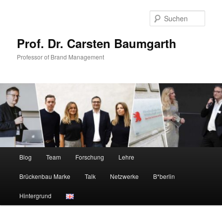
Zum
Zum
primären
sekundären
Such
Inhalt
Inhalt
springen
springen
Prof. Dr. Carsten Baumgarth
Professor of Brand Management
Hauptmenü
Blog
Team
Forschung
Lehre
Brückenbau Marke
Talk
Netzwerke
B*berlin
Hintergrund