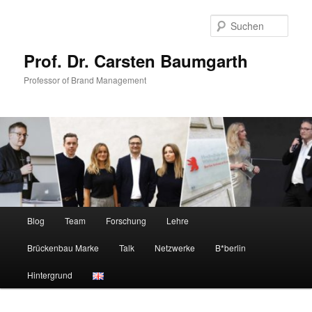
Zum
primären
Such
Inhalt
springen
Prof. Dr. Carsten Baumgarth
Professor of Brand Management
Hauptmenü
Blog
Team
Forschung
Lehre
Brückenbau Marke
Talk
Netzwerke
B*berlin
Hintergrund