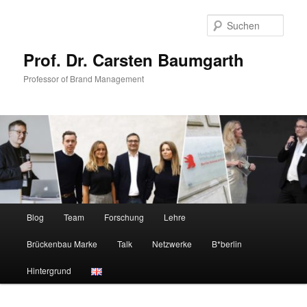
Zum
Zum
primären
sekundären
Such
Inhalt
Inhalt
springen
springen
Prof. Dr. Carsten Baumgarth
Professor of Brand Management
Hauptmenü
Blog
Team
Forschung
Lehre
Brückenbau Marke
Talk
Netzwerke
B*berlin
Hintergrund