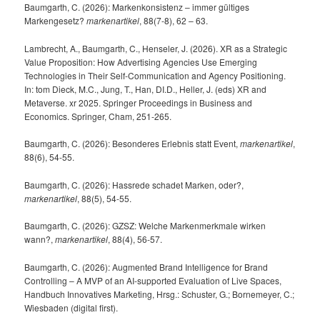
Baumgarth, C. (2026): Markenkonsistenz – immer gültiges
Markengesetz?
markenartikel
, 88(7-8), 62 – 63.
Lambrecht, A., Baumgarth, C., Henseler, J. (2026). XR as a Strategic
Value Proposition: How Advertising Agencies Use Emerging
Technologies in Their Self-Communication and Agency Positioning.
In: tom Dieck, M.C., Jung, T., Han, DI.D., Heller, J. (eds) XR and
Metaverse. xr 2025. Springer Proceedings in Business and
Economics. Springer, Cham, 251-265.
Baumgarth, C. (2026): Besonderes Erlebnis statt Event,
markenartikel
,
88(6), 54-55.
Baumgarth, C. (2026): Hassrede schadet Marken, oder?,
markenartikel
, 88(5), 54-55.
Baumgarth, C. (2026): GZSZ: Welche Markenmerkmale wirken
wann?,
markenartikel
, 88(4), 56-57.
Baumgarth, C. (2026): Augmented Brand Intelligence for Brand
Controlling – A MVP of an AI-supported Evaluation of Live Spaces,
Handbuch Innovatives Marketing, Hrsg.: Schuster, G.; Bornemeyer, C.;
Wiesbaden (digital first).