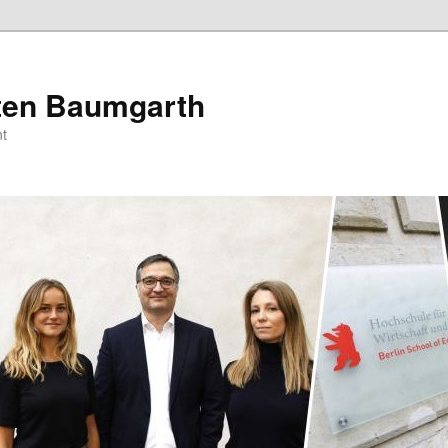
sten Baumgarth
t