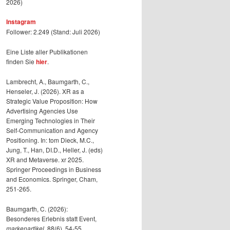
2026)
Instagram
Follower: 2.249 (Stand: Juli 2026)
Eine Liste aller Publikationen
finden Sie
hier
.
Lambrecht, A., Baumgarth, C.,
Henseler, J. (2026). XR as a
Strategic Value Proposition: How
Advertising Agencies Use
Emerging Technologies in Their
Self-Communication and Agency
Positioning. In: tom Dieck, M.C.,
Jung, T., Han, DI.D., Heller, J. (eds)
XR and Metaverse. xr 2025.
Springer Proceedings in Business
and Economics. Springer, Cham,
251-265.
Baumgarth, C. (2026):
Besonderes Erlebnis statt Event,
markenartikel
, 88(6), 54-55.