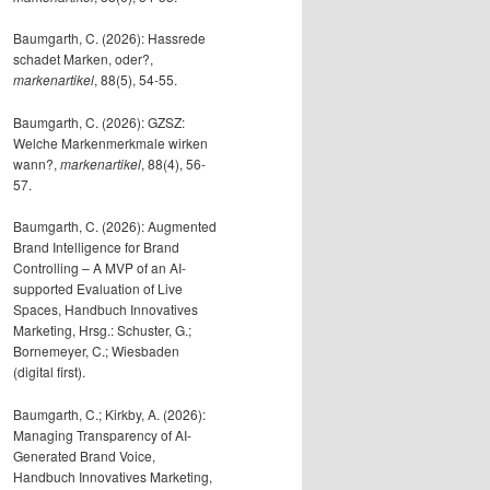
Baumgarth, C. (2026): Hassrede
schadet Marken, oder?,
markenartikel
, 88(5), 54-55.
Baumgarth, C. (2026): GZSZ:
Welche Markenmerkmale wirken
wann?,
markenartikel
, 88(4), 56-
57.
Baumgarth, C. (2026): Augmented
Brand Intelligence for Brand
Controlling – A MVP of an AI-
supported Evaluation of Live
Spaces, Handbuch Innovatives
Marketing, Hrsg.: Schuster, G.;
Bornemeyer, C.; Wiesbaden
(digital first).
Baumgarth, C.; Kirkby, A. (2026):
Managing Transparency of AI-
Generated Brand Voice,
Handbuch Innovatives Marketing,